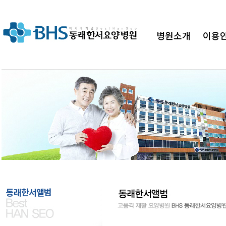
병원소개
이용
병원"
BHS 동래한서요양병원이 함께하겠습
동래한서앨범