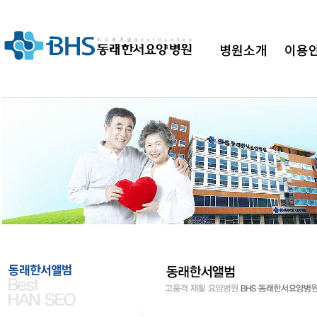
병원소개
이용
병원"
BHS 동래한서요양병원이 함께하겠습
동래한서앨범