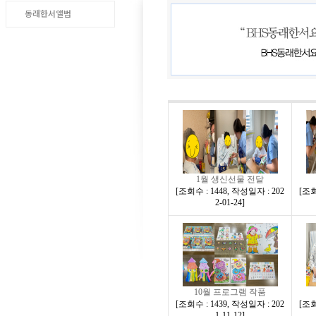
동래한서앨범
1월 생신선물 전달
[
조회수 : 1448
,
작성일자 : 202
[
조회
2-01-24
]
10월 프로그램 작품
[
조회수 : 1439
,
작성일자 : 202
[
조회
1-11-12
]