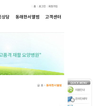
인상담
동래한서앨범
고객센터
고품격 재활 요양병원"
"최고의 의료
홈
>
동래한서앨범