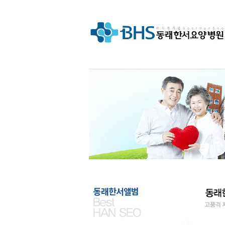
연계한 선진국형 요양병원"
BHS 동래한
동래한서앨범