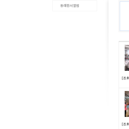
동래한서앨범
[
조회수
[
조회수