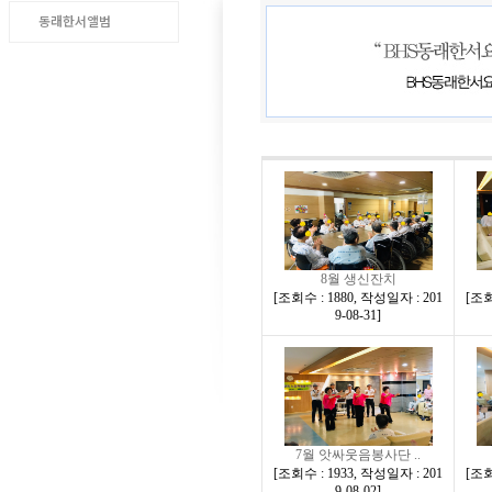
동래한서앨범
8월 생신잔치
[
조회수 : 1880
,
작성일자 : 201
[
조회
9-08-31
]
7월 앗싸웃음봉사단 ..
[
조회수 : 1933
,
작성일자 : 201
[
조회
9-08-02
]