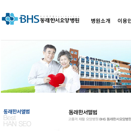
병원소개
이용
병원"
BHS 동래한서요양병원이 함께하겠습
동래한서앨범